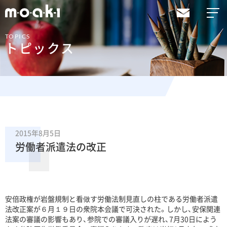
TOPICS
トピックス
2015年8月5日
労働者派遣法の改正
安倍政権が岩盤規制と看做す労働法制見直しの柱である労働者派遣
法改正案が６月１９日の衆院本会議で可決された。しかし、安保関連
法案の審議の影響もあり、参院での審議入りが遅れ、7月30日によう