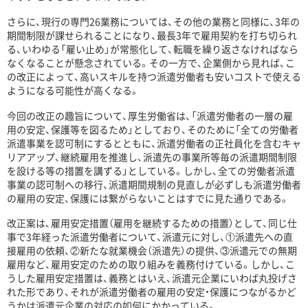
さらに、現行の専門26業務については、その他の業務と同様に、3年の
期間制限が課せられることになり、最長3年で雇用契約を打ち切られ
る、いわゆる「雇い止め」が常態化して、転職を繰り返さなければなら
なくなることが懸念されている。その一方で、企業側から見れば、こ
の改正によって、高いスキルを持つ派遣労働者も安いコストで使える
ようになる可能性が高くなる。
今回の改正の趣旨について、厚生労働省は、「派遣労働者の一層の雇
用の安定、保護等を図るため」としており、そのために「全ての労働者
派遣事業を認可制にするとともに、派遣労働者の正社員化を含むキャ
リアアップ、継続雇用を推進し、派遣先の事業所等毎の派遣期間制限
を設ける等の措置を講ずる」としている。しかし、全ての労働者派遣
事業の認可制への移行、派遣期間規制の見直しが必ずしも派遣労働者
の雇用の安定、保護には繋がらないことはすでに見た通りである。
改正案は、雇用安定措置（雇用を継続するための措置）として、同じ仕
事で3年経った派遣労働者について、派遣元に対し、①派遣先への直
接雇用の依頼、②新たな就業機会（派遣先）の提供、③派遣元での無期
雇用など、雇用安定のための取り組みを義務付けている。しかし、こ
うした雇用安定措置は、義務とはいえ、派遣元企業にいわば丸投げさ
れた形であり、それが派遣労働者の雇用の安定・保護につながるかど
うかは派遣元企業の対応の如何にかかっている。