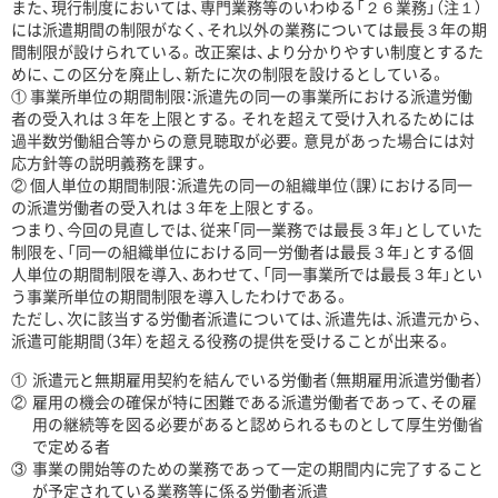
また、現行制度においては、専門業務等のいわゆる「２６業務」（注１）
には派遣期間の制限がなく、それ以外の業務については最長３年の期
間制限が設けられている。改正案は、より分かりやすい制度とするた
めに、この区分を廃止し、新たに次の制限を設けるとしている。
① 事業所単位の期間制限：派遣先の同一の事業所における派遣労働
者の受入れは３年を上限とする。それを超えて受け入れるためには
過半数労働組合等からの意見聴取が必要。意見があった場合には対
応方針等の説明義務を課す。
② 個人単位の期間制限：派遣先の同一の組織単位（課）における同一
の派遣労働者の受入れは３年を上限とする。
つまり、今回の見直しでは、従来「同一業務では最長３年」としていた
制限を、「同一の組織単位における同一労働者は最長３年」とする個
人単位の期間制限を導入、あわせて、「同一事業所では最長３年」とい
う事業所単位の期間制限を導入したわけである。
ただし、次に該当する労働者派遣については、派遣先は、派遣元から、
派遣可能期間（3年）を超える役務の提供を受けることが出来る。
①
派遣元と無期雇用契約を結んでいる労働者（無期雇用派遣労働者）
②
雇用の機会の確保が特に困難である派遣労働者であって、その雇
用の継続等を図る必要があると認められるものとして厚生労働省
で定める者
③
事業の開始等のための業務であって一定の期間内に完了すること
が予定されている業務等に係る労働者派遣