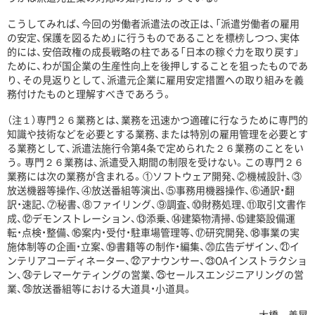
こうしてみれば、今回の労働者派遣法の改正は、「派遣労働者の雇用
の安定、保護を図るため」に行うものであることを標榜しつつ、実体
的には、安倍政権の成長戦略の柱である「日本の稼ぐ力を取り戻す」
ために、わが国企業の生産性向上を後押しすることを狙ったものであ
り、その見返りとして、派遣元企業に雇用安定措置への取り組みを義
務付けたものと理解すべきであろう。
（注１）専門２６業務とは、業務を迅速かつ適確に行なうために専門的
知識や技術などを必要とする業務、または特別の雇用管理を必要とす
る業務として、派遣法施行令第4条で定められた２６業務のことをい
う。専門２６業務は、派遣受入期間の制限を受けない。この専門２６
業務には次の業務が含まれる。①ソフトウェア開発、②機械設計、③
放送機器等操作、④放送番組等演出、⑤事務用機器操作、⑥通訳・翻
訳・速記、⑦秘書、⑧ファイリング、⑨調査、⑩財務処理、⑪取引文書作
成、⑫デモンストレーション、⑬添乗、⑭建築物清掃、⑮建築設備運
転・点検・整備、⑯案内・受付・駐車場管理等、⑰研究開発、⑱事業の実
施体制等の企画・立案、⑲書籍等の制作・編集、⑳広告デザイン、㉑イ
ンテリアコーディネーター、㉒アナウンサー、㉓OAインストラクショ
ン、㉔テレマーケティングの営業、㉕セールスエンジニアリングの営
業、㉖放送番組等における大道具・小道具。
大橋 善晃