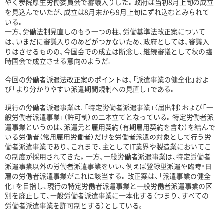
やく参院厚生労働委員会で審議入りした。政府は当初8月上旬の成立
を見込んでいたが、成立は8月末から9月上旬にずれ込むとみられて
いる。
一方、労働法制見直しのもう一つの柱、労働基準法改正案について
は、いまだに審議入りのめどがつかないため、政府としては、審議入
りはさせるものの、今国会での成立は断念し、継続審議として秋の臨
時国会で成立させる意向のようだ。
今回の労働者派遣法改正案のポイントは、「派遣事業の健全化」およ
び「より分かりやすい派遣期間規制への見直し」である。
現行の労働者派遣事業は、「特定労働者派遣事業」（届出制）および「一
般労働者派遣事業」（許可制）の二本立てとなっている。特定労働者派
遣事業というのは、派遣元と雇用契約（有期雇用契約を含む）を結んで
いる労働者（常用雇用労働者）だけを労働者派遣の対象として行う労
働者派遣事業であり、これまで、主としてIT業界や製造業においてこ
の制度が採用されてきた。一方、一般労働者派遣事業は、特定労働者
派遣事業以外の労働者派遣事業をいい、例えば登録型派遣や臨時・日
雇の労働者派遣事業がこれに該当する。改正案は、「派遣事業の健全
化」を目指し、現行の特定労働者派遣事業と一般労働者派遣事業の区
別を廃止して、一般労働者派遣事業に一本化する（つまり、すべての
労働者派遣事業を許可制とする）としている。