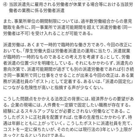
④
当該派遣先に雇用される労働者が休業する場合等における当該労
働者の業務に係る労働者派遣
また、事業所単位の期間制限については、過半数労働組合からの意見
聴取を条件に、同一事業所で派遣可能期間を超えて派遣労働者（同一
労働者は不可）を受け入れることが可能である。
派遣労働は、あくまで一時的で臨時的な働き方であり、今回の改正に
おいても、「厚生労働大臣は労働者派遣法の運用に当たり、派遣就業
が臨時的・一時的なものであるとの考え方を考慮する」として、労働
者派遣の位置づけを明確化している。それにもかかわらず、派遣先の
意向次第で、派遣可能期間が過ぎても別の派遣労働者であれば引き続
き同一事業所で同じ仕事をさせることが出来る今回の改正は、ある業
務が派遣社員の「ポスト」として定着する、あるいは、「派遣の固定化」
につながる危険性が高いと指摘する声が少なくない。
こうした問題点をかかえる法改正の背景には、経済界からの要望があ
る。企業の現場には、人件費を一定額で固定したい職務が存在する。
経験によるスキルアップなどが必要とされない労働などである。こ
うしたポストに正社員を配置すれば、仕事の生産性にかかわらず、待
遇は年齢とともに上がっていく。こうしたポストに派遣社員を充て、
コストを一定に保ちたいが、そのためには現行法の3年という上限が
ネックとなるというわけである。