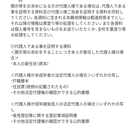
料
開示等をお求めになる方が代理人様である場合は、代理人である
事を証明する資料及び代理人様ご自身を証明する資料を同封し
てください。各資料に含まれる本籍地情報は都道府県までとし、
それ以降の情報は黒塗り等の処理をしてください。また各資料
は個人番号を含まないものをお送りいただくか、全桁を墨塗り等
の処理をしてください。
①代理人である事を証明する資料
＜開示等の求めをすることにつき本人が委任した代理人様の場
合＞
・本人の委任状（原本）
＜代理人様が未成年者の法定代理人の場合＞いずれかの写し
・戸籍謄本
・住民票（続柄の記載されたもの）
・その他法定代理権の確認ができる公的書類
＜代理人様が成年被後見人の法定代理人の場合＞いずれかの写
し
・後見登記等に関する登記事項証明書
・その他法定代理権の確認ができる公的書類