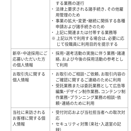
する業務の遂行
法律上要求される諸手続き、その他雇
用管理のため
事業の拡大・変更・継続に関係する各種
申請および諸手続きのため
上記に関連または付帯する業務等
上記以外で利用する場合は、必要に応
じて役職員に利用目的を提示する
新卒・中途採用にご
採用・選考活動の実施に伴う業務・諸連
応募いただいた方
絡、および今後の採用活動の参考とし
の個人情報
て利用
お取引先に関する
お取引のご相談・ご依頼、お取引内容の
個人情報
ご確認に関するご連絡のために利用
受託業務または委託業務として広告等
編集・デザイン制作業務、コンテンツ制
作業務・プランニング業務の相談・依
頼・連絡のために利用
当社に来訪される
受付対応および当社担当者への取次対
お客様に関する個
応
人情報
セキュリティ対策（来社・入退室の記
録）