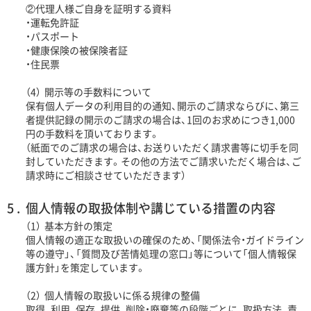
②代理人様ご自身を証明する資料
・運転免許証
・パスポート
・健康保険の被保険者証
・住民票
（4）
開示等の手数料について
保有個人データの利用目的の通知、開示のご請求ならびに、第三
者提供記録の開示のご請求の場合は、1回のお求めにつき1,000
円の手数料を頂いております。
（紙面でのご請求の場合は、お送りいただく請求書等に切手を同
封していただきます。その他の方法でご請求いただく場合は、ご
請求時にご相談させていただきます）
個人情報の取扱体制や講じている措置の内容
（1）
基本方針の策定
個人情報の適正な取扱いの確保のため、「関係法令・ガイドライン
等の遵守」、「質問及び苦情処理の窓口」等について「個人情報保
護方針」を策定しています。
（2）
個人情報の取扱いに係る規律の整備
取得、利用、保存、提供、削除・廃棄等の段階ごとに、取扱方法、責