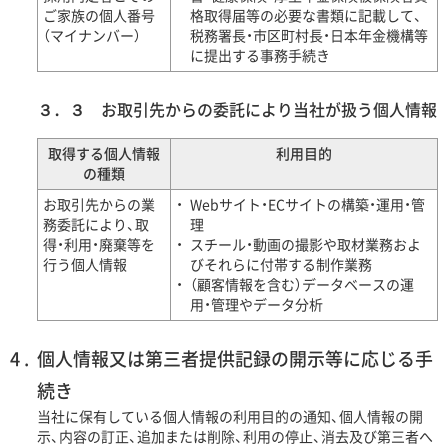
ご家族の個人番号
格取得届等の必要な書類に記載して、
（マイナンバー）
税務署長・市区町村長・日本年金機構等
に提出する事務手続き
３．３ お取引先からの委託により当社が扱う個人情報
取得する個人情報
利用目的
の種類
お取引先からの業
Webサイト・ECサイトの構築・運用・管
務委託により、取
理
得・利用・廃棄等を
スチール・動画の撮影や取材業務およ
行う個人情報
びそれらに付帯する制作業務
（顧客情報を含む）データベースの運
用・管理やデータ分析
個人情報又は第三者提供記録の開示等に応じる手
続き
当社に保有している個人情報の利用目的の通知、個人情報の開
示、内容の訂正、追加または削除、利用の停止、消去及び第三者へ