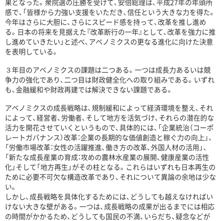
果となった。衆院選の圧勝を受けて、安倍総理は、平成27年の年頭所
感で、「皆様から力強い支援をいただき、信任という大きな力を得た。
今年はさらに大胆に、さらにスピード感を持って、改革を推し進め
る。日本の将来を見据えた『改革断行の一年』として、改革を強力に推
し進めていきたい」と述べ、アベノミクスの更なる進化に向けた決意
を表明している。
３年目のアベノミクスの課題は二つある。一つは成長力あるいは競
争力の強化であり、二つ目は財政健全化への取り組みである。いずれ
も、金融緩和や財政再建では解決できない課題である。
アベノミクスの成長戦略は、規制緩和によって経済環境を整え、それ
によって、経営者、労働者、そして地方を活気づけ、それらの潜在的な
活力を開花させていくというもので、具体的には、「企業統治（コーポ
レートガバナンス）改革：企業の長期的な価値創造と稼ぐ力の向上」、
「労働市場改革：女性の活躍推進、働き方の改革、外国人材の活用」、
「新たな成長産業の育成：攻めの農林水産業の展開、健康産業の活性
化」そして「地方再生」がその柱となる。これらはいずれも日本再生の
ために必要不可欠な構造改革であり、それについて異論の余地は少な
い。
しかし、成長戦略を具体化するためには、どうしても越えなければい
けない大きな壁がある。一つは、成長戦略の成果が出るまでには相応
の時間がかかるため、どうしても国民の不満、いらだち、疑念などが