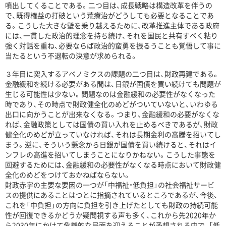
噴出してくることである。二つ目は、成長戦略は構造改革を伴うの
で、既得権益の打破という荒療治がどうしても必要となることであ
る。こうした大きな壁を乗り越えるために、改革推進主体である政府
には、一貫した政治的理念を持ち続け、それを国民と共有すべく粘り
強く対話を重ね、必要ならば政治的蛮勇を振るうことも覚悟して事に
当たるという不退転の決意が求められる。
３年目に突入するアベノミクスの課題の二つ目は、財政再建である。
金融緩和を続ける必要がある間は、日銀が国債を買い続けても問題が
生じる可能性は少ない。問題なのは金融緩和の必要性がなくなった
時であり、その時点で財政健全化のめどがついていないと、いわゆる
出口に向かうことが出来なくなる。つまり、金融緩和の必要がなくな
れば、金融政策としては国債の買い入れを止めるべきであるが、財政
健全化のめどが立っていなければ、それは長期金利の高騰を招いてし
まう。逆に、そういう懸念から日銀が国債を買い続けると、それはイ
ンフレの高進を招いてしまうことになりかねない。こうした事態を
回避するためには、金融緩和の必要性がなくなる時点において財政健
全化のめどをつけておかねばならない。
財政赤字の主要な要因の一つが「中福祉・低負担」の社会福祉サービ
スの提供にあることはつとに指摘されているところであるが、今後、
これを「中負担」の方向に負担を引き上げたとしても財政の持続可能
性が回復できるかどうか疑問視する声も多く、これから先2020年か
ら2030年にかけて危機的な局面を迎えることが予想される中で、「低