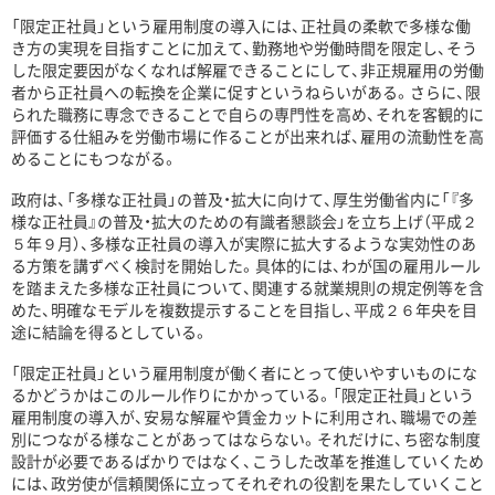
「限定正社員」という雇用制度の導入には、正社員の柔軟で多様な働
き方の実現を目指すことに加えて、勤務地や労働時間を限定し、そう
した限定要因がなくなれば解雇できることにして、非正規雇用の労働
者から正社員への転換を企業に促すというねらいがある。さらに、限
られた職務に専念できることで自らの専門性を高め、それを客観的に
評価する仕組みを労働市場に作ることが出来れば、雇用の流動性を高
めることにもつながる。
政府は、「多様な正社員」の普及・拡大に向けて、厚生労働省内に「『多
様な正社員』の普及・拡大のための有識者懇談会」を立ち上げ（平成２
５年９月）、多様な正社員の導入が実際に拡大するような実効性のあ
る方策を講ずべく検討を開始した。具体的には、わが国の雇用ルール
を踏まえた多様な正社員について、関連する就業規則の規定例等を含
めた、明確なモデルを複数提示することを目指し、平成２６年央を目
途に結論を得るとしている。
「限定正社員」という雇用制度が働く者にとって使いやすいものにな
るかどうかはこのルール作りにかかっている。「限定正社員」という
雇用制度の導入が、安易な解雇や賃金カットに利用され、職場での差
別につながる様なことがあってはならない。それだけに、ち密な制度
設計が必要であるばかりではなく、こうした改革を推進していくため
には、政労使が信頼関係に立ってそれぞれの役割を果たしていくこと