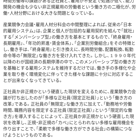
時間労働等の課題がある正社員と、雇用が不安定で処遇が低く、能力
開発の機会も少ない非正規雇用の労働者という働き方の二極化が、労
働・人材分野における大きな問題となっている。
産業競争力会議・雇用人材分科会の中間整理によれば、従来の「日本
的雇用システム」は、企業と個人が包括的な雇用契約を結んで「就社」
する「メンバーシップ型」の働き方を基本とするもので、「終身雇用・
長期雇用」、「年功的昇進・賃金体系」、「企業別労働組合」をその特徴と
し、働き手は、「終身雇用」と引き換えに、長時間労働、配置転換、転勤
命令等の「無限定」な働き方を受け入れてきた。しかし、１９９０年代
以降のわが国経済の長期停滞の中で、このメンバーシップ型の働き方
を基軸とする雇用システムを維持するだけでは、働き手の多様化や企
業を取り巻く環境変化に伴ってきた様々な課題に十分に対応するこ
とが出来なくなってきている。
正社員か非正規かという硬直した現状を変えるために、産業競争力会
議が打ち出したのが「多様な正社員（限定正社員）」という「働き方の
改革」である。正社員の「無限定」な働き方に加えて、「勤務地や労働
時間、職務内容を限定する正社員（限定正社員）」という「限定的な働
き方」を導入することによって、正社員か非正規かという硬直した現
状を改革し、正規・非正規の「カベ」にとらわれない多様な雇用機会を
作り出すことで、「柔軟で多様な働き方ができる社会」の構築につな
げようというものである。